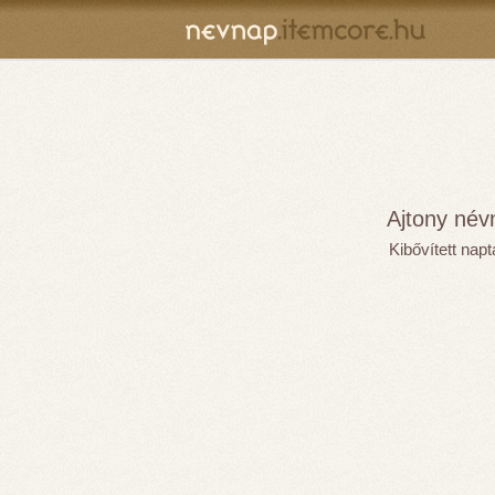
Ajtony né
Kibővített nap