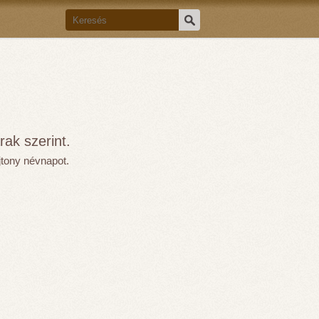
ak szerint.
jtony névnapot.