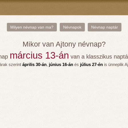
Milyen névnap van ma?
Névnapok
Névnap naptár
Mikor van Ajtony névnap?
március 13-án
vnap
van a klasszikus naptár
tárak szerint
április 30-án
,
június 16-án
és
július 27-én
is ünneplik A