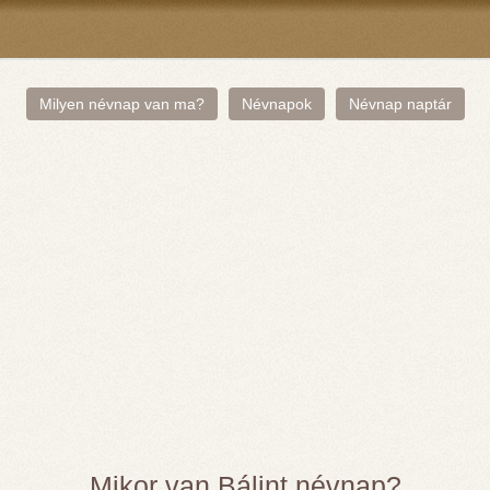
Milyen névnap van ma?
Névnapok
Névnap naptár
Mikor van Bálint névnap?