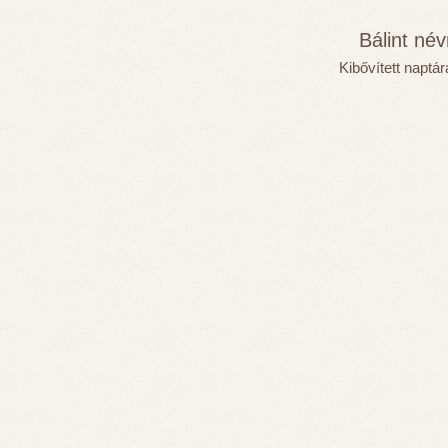
Bálint né
Kibővített naptá