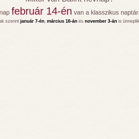
február 14-én
vnap
van a klasszikus naptára
rak szerint
január 7-én
,
március 16-án
és
november 3-án
is ünneplik