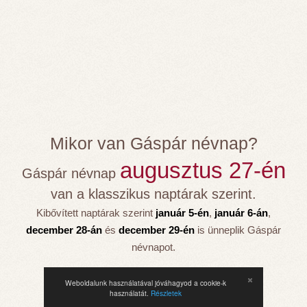
Mikor van Gáspár névnap?
augusztus 27-én
Gáspár névnap
van a klasszikus naptárak szerint.
Kibővített naptárak szerint
január 5-én
,
január 6-án
,
december 28-án
és
december 29-én
is ünneplik Gáspár
névnapot.
Weboldalunk használatával jóváhagyod a cookie-k
használatát.
Részletek