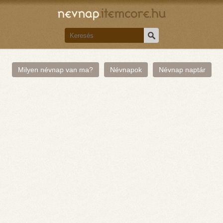
Milyen névnap van ma?
Névnapok
Névnap naptár