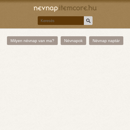
Milyen névnap van ma?
Névnapok
Névnap naptár