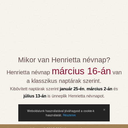
Mikor van Henrietta névnap?
március 16-án
Henrietta névnap
van
a klasszikus naptárak szerint.
Kibővített naptárak szerint
január 25-én
,
március 2-án
és
július 13-án
is ünneplik Henrietta névnapot.
Weboldalunk használatával jóváhagyod a cookie-k
használatát.
Részletek