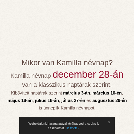
Mikor van Kamilla névnap?
december 28-án
Kamilla névnap
van a klasszikus naptárak szerint.
Kibővített naptárak szerint
március 3-án
,
március 10-én
,
május 18-án
,
július 18-án
,
július 27-én
és
augusztus 29-én
is ünneplik Kamilla névnapot.
Weboldalunk használatával jóváhagyod a cookie-k
használatát.
Részletek