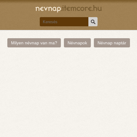
Milyen névnap van ma?
Névnapok
Névnap naptár