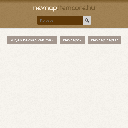
Milyen névnap van ma?
Névnapok
Névnap naptár