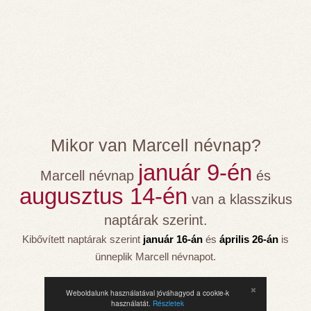
Mikor van Marcell névnap?
január 9-én
Marcell névnap
és
augusztus 14-én
van a klasszikus
naptárak szerint.
Kibővített naptárak szerint
január 16-án
és
április 26-án
is
ünneplik Marcell névnapot.
Weboldalunk használatával jóváhagyod a cookie-k
használatát.
Részletek