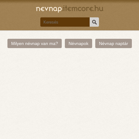
Milyen névnap van ma?
Névnapok
Névnap naptár