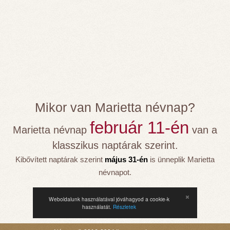
Mikor van Marietta névnap?
február 11-én
Marietta névnap
van a
klasszikus naptárak szerint.
Kibővített naptárak szerint
május 31-én
is ünneplik Marietta
névnapot.
Weboldalunk használatával jóváhagyod a cookie-k
használatát.
Részletek