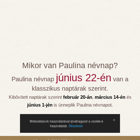
Mikor van Paulina névnap?
június 22-én
Paulina névnap
van a
klasszikus naptárak szerint.
Kibővített naptárak szerint
február 20-án
,
március 14-én
és
június 1-jén
is ünneplik Paulina névnapot.
Weboldalunk használatával jóváhagyod a cookie-k
használatát.
Részletek