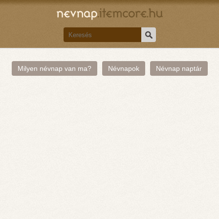
Milyen névnap van ma?
Névnapok
Névnap naptár