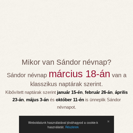
Mikor van Sándor névnap?
március 18-án
Sándor névnap
van a
klasszikus naptárak szerint.
Kibővített naptárak szerint
január 15-én
,
február 26-án
,
április
23-án
,
május 3-án
és
október 11-én
is ünneplik Sándor
névnapot.
Weboldalunk használatával jóváhagyod a cookie-k
használatát.
Részletek