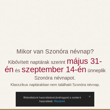
Mikor van Szonóra névnap?
május 31-
Kibővített naptárak szerint
én
szeptember 14-én
és
ünneplik
Szonóra névnapot.
Klasszikus naptárakban nem található Szonóra névnap.
Weboldalunk használatával jóváhagyod a cookie-k
használatát.
Részletek