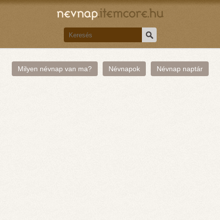
Milyen névnap van ma?
Névnapok
Névnap naptár