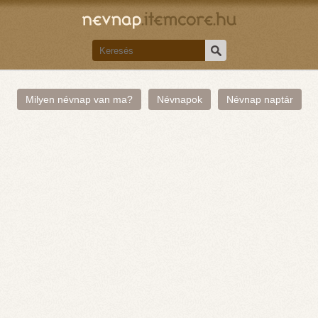
Milyen névnap van ma?
Névnapok
Névnap naptár