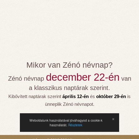
Mikor van Zénó névnap?
december 22-én
Zénó névnap
van
a klasszikus naptárak szerint.
Kibővített naptárak szerint
április 12-én
és
október 29-én
is
ünneplik Zénó névnapot.
Weboldalunk használatával jóváhagyod a cookie-k
használatát.
Részletek