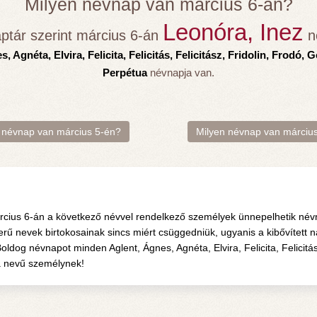
Milyen névnap van március 6-án?
Leonóra, Inez
ptár szerint március 6-án
n
, Agnéta, Elvira, Felicita, Felicitás, Felicitász, Fridolin, Frodó, G
Perpétua
névnapja van.
 névnap van március 5-én?
Milyen névnap van márciu
árcius 6-án a következő névvel rendelkező személyek ünnepelhetik névn
rű nevek birtokosainak sincs miért csüggedniük, ugyanis a kibővített 
dog névnapot minden Aglent, Ágnes, Agnéta, Elvira, Felicita, Felicitás, 
ua nevű személynek!