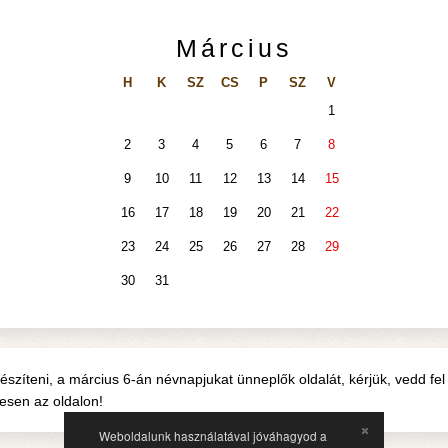
Március
H
K
SZ
CS
P
SZ
V
1
2
3
4
5
6
7
8
9
10
11
12
13
14
15
16
17
18
19
20
21
22
23
24
25
26
27
28
29
30
31
szíteni, a március 6-án névnapjukat ünneplők oldalát, kérjük, vedd fel 
vesen az oldalon!
Weboldalunk használatával jóváhagyod a