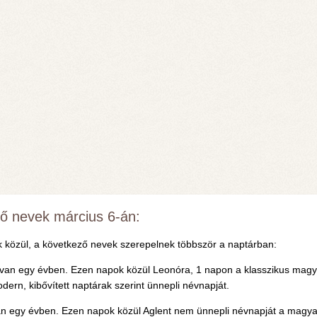
lő nevek március 6-án:
 közül, a következő nevek szerepelnek többször a naptárban:
an egy évben. Ezen napok közül Leonóra, 1 napon a klasszikus magyar
rn, kibővített naptárak szerint ünnepli névnapját.
 egy évben. Ezen napok közül Aglent nem ünnepli névnapját a magyar 