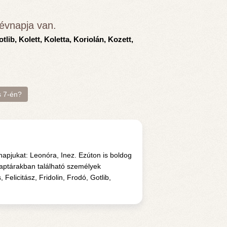
évnapja van.
otlib, Kolett, Koletta, Koriolán, Kozett,
s 7-én?
apjukat: Leonóra, Inez. Ezúton is boldog
naptárakban található személyek
Felicitász, Fridolin, Frodó, Gotlib,