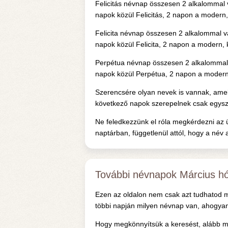
Felicitás névnap összesen 2 alkalommal 
napok közül Felicitás, 2 napon a modern, 
Felicita névnap összesen 2 alkalommal v
napok közül Felicita, 2 napon a modern, k
Perpétua névnap összesen 2 alkalommal 
napok közül Perpétua, 2 napon a modern, 
Szerencsére olyan nevek is vannak, ame
következő napok szerepelnek csak egyszer 
Ne feledkezzünk el róla megkérdezni az 
naptárban, függetlenül attól, hogy a név a
További névnapok Március h
Ezen az oldalon nem csak azt tudhatod m
többi napján milyen névnap van, ahogyan
Hogy megkönnyítsük a keresést, alább me