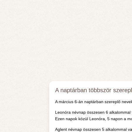
A naptárban többször szerep
A március 6-án naptárban szereplő nevek
Leonóra névnap összesen 6 alkalommal v
Ezen napok közül Leonóra, 5 napon a mode
Aglent névnap összesen 5 alkalommal van