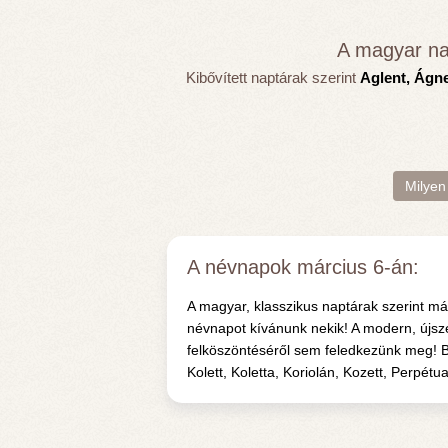
A magyar na
Kibővített naptárak szerint
Aglent, Ágnes
Milyen
A névnapok március 6-án:
A magyar, klasszikus naptárak szerint m
névnapot kívánunk nekik! A modern, újsze
felköszöntéséről sem feledkezünk meg! Bol
Kolett, Koletta, Koriolán, Kozett, Perpét