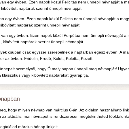
van egy évben. Ezen napok közül Felicitás nem ünnepli névnapját a ma
kibővített naptárak szerint ünnepli névnapját.
an egy évben. Ezen napok közül Felicita nem ünnepli névnapját a magy
ibővített naptárak szerint ünnepli névnapját.
van egy évben. Ezen napok közül Perpétua nem ünnepli névnapját a ma
kibővített naptárak szerint ünnepli névnapját.
lyek csupán csak egyszer szerepelnek a naptárban egész évben. A már
az évben: Fridolin, Frodó, Kolett, Koletta, Kozett.
ünnepelt személytől, hogy Ő mely napon ünnepli meg névnapját! Ugyani
 klasszikus vagy kibővített naptárakat gyarapítja.
ónapban
eg, hogy milyen névnap van március 6-án. Az oldalon használható link
 az aktuális, mai névnapot is rendszeresen megtekintheted főoldalunko
gtalálod március hónap linkjeit.