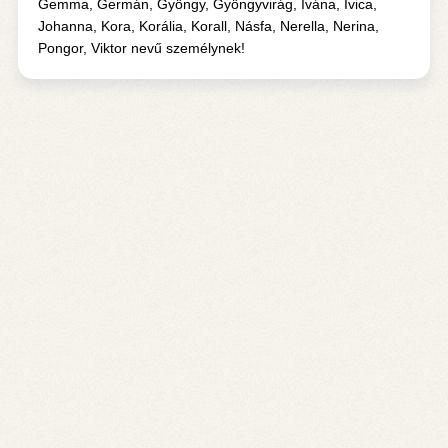
Gemma, Germán, Gyöngy, Gyöngyvirág, Ivána, Ivica,
Johanna, Kora, Korália, Korall, Násfa, Nerella, Nerina,
Pongor, Viktor nevű személynek!