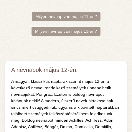
Milyen névnap van május 11-én?
Milyen névnap van május 13-án?
A névnapok május 12-én:
A magyar, klasszikus naptárak szerint május 12-én a
következő névvel rendelkező személyek ünnepelhetik
névnapjukat: Pongrác. Ezúton is boldog névnapot
kívánunk nekik! A modern, újszerű nevek birtokosainak
sincs miért csüggedniük, ugyanis a kibővített naptárakban
található személyek felköszöntéséről sem feledkezünk
meg! Boldog névnapot minden Achilles, Achillesz, Adon,
Adonisz, Ahillész, Böngér, Dalma, Domicella, Domitilla,