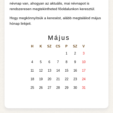
névnap van, ahogyan az aktuális, mai névnapot is
rendszeresen megtekintheted főoldalunkon keresztül.
Hogy megkönnyítsük a keresést, alább megtalálod május
hónap linkjeit.
Május
H
K
SZ
CS
P
SZ
V
1
2
3
4
5
6
7
8
9
10
11
12
13
14
15
16
17
18
19
20
21
22
23
24
25
26
27
28
29
30
31