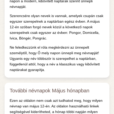
napon a modern, kibővített naptárak szerint ünnepli
névnapját.
Szerencsére olyan nevek is vannak, amelyek csupán csak
egyszer szerepelnek a naptárban egész évben. A május
12-én szóban forgó nevek közül a következő napok
szerepelnek csak egyszer az évben: Pongor, Domicella,
Ivica, Böngér, Pongrác.
Ne feledkezzünk el róla megkérdezni az ünnepelt
személytől, hogy Ő mely napon ünnepli meg névnapját!
Ugyanis egy név többször is szerepelhet a naptárban,
függetlenül attól, hogy a név a klasszikus vagy kibővített
naptárakat gyarapítja.
További névnapok Május hónapban
Ezen az oldalon nem csak azt tudhatod meg, hogy milyen
névnap van május 12-én. Az oldalon használható linkek
segítségével kiderítheted, a hónap többi napján milyen