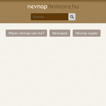
Milyen névnap van ma?
Névnapok
Névnap naptár