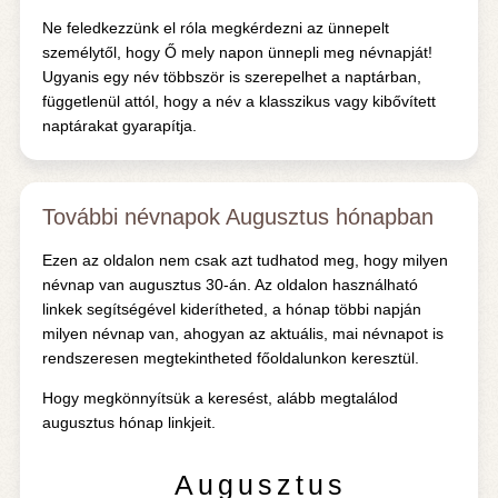
Ne feledkezzünk el róla megkérdezni az ünnepelt
személytől, hogy Ő mely napon ünnepli meg névnapját!
Ugyanis egy név többször is szerepelhet a naptárban,
függetlenül attól, hogy a név a klasszikus vagy kibővített
naptárakat gyarapítja.
További névnapok Augusztus hónapban
Ezen az oldalon nem csak azt tudhatod meg, hogy milyen
névnap van augusztus 30-án. Az oldalon használható
linkek segítségével kiderítheted, a hónap többi napján
milyen névnap van, ahogyan az aktuális, mai névnapot is
rendszeresen megtekintheted főoldalunkon keresztül.
Hogy megkönnyítsük a keresést, alább megtalálod
augusztus hónap linkjeit.
Augusztus