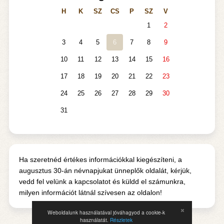
H
K
SZ
CS
P
SZ
V
1
2
3
4
5
6
7
8
9
10
11
12
13
14
15
16
17
18
19
20
21
22
23
24
25
26
27
28
29
30
31
Ha szeretnéd értékes információkkal kiegészíteni, a
augusztus 30-án névnapjukat ünneplők oldalát, kérjük,
vedd fel velünk a kapcsolatot és küldd el számunkra,
milyen információt látnál szívesen az oldalon!
Weboldalunk használatával jóváhagyod a cookie-k
használatát.
Részletek