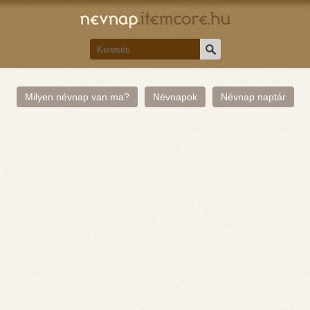
Milyen névnap van ma?
Névnapok
Névnap naptár