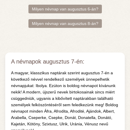
Milyen névnap van augusztus 6-án?
Milyen névnap van augusztus 8-án?
A névnapok augusztus 7-én:
A magyar, klasszikus naptárak szerint augusztus 7-én a
következő névvel rendelkező személyek ünnepelhetik
névnapjukat: Ibolya. Ezúton is boldog névnapot kívánunk
nekik! A modern, újszerű nevek birtokosainak sincs miért
csüggedniük, ugyanis a kibővített naptárakban található
személyek felköszöntéséről sem feledkezünk meg! Boldog
névnapot minden Áfra, Afrodita, Afrodité, Ajándok, Albert,
Arabella, Cseperke, Csepke, Donát, Donatella, Donátó,
Kajetán, Kötöny, Szixtusz, Ulrik, Uránia, Vénusz nevű