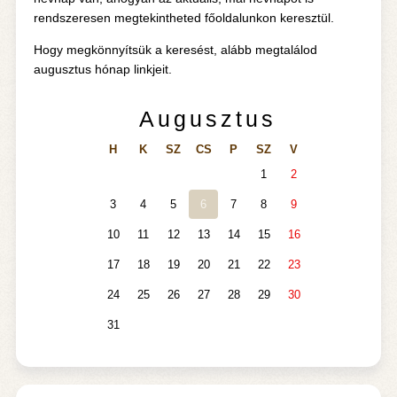
rendszeresen megtekintheted főoldalunkon keresztül.
Hogy megkönnyítsük a keresést, alább megtalálod
augusztus hónap linkjeit.
Augusztus
H
K
SZ
CS
P
SZ
V
1
2
3
4
5
6
7
8
9
10
11
12
13
14
15
16
17
18
19
20
21
22
23
24
25
26
27
28
29
30
31