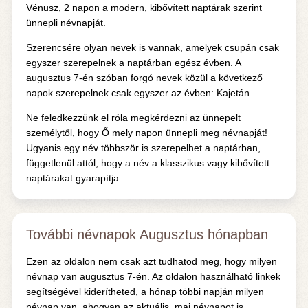
Vénusz, 2 napon a modern, kibővített naptárak szerint
ünnepli névnapját.
Szerencsére olyan nevek is vannak, amelyek csupán csak
egyszer szerepelnek a naptárban egész évben. A
augusztus 7-én szóban forgó nevek közül a következő
napok szerepelnek csak egyszer az évben: Kajetán.
Ne feledkezzünk el róla megkérdezni az ünnepelt
személytől, hogy Ő mely napon ünnepli meg névnapját!
Ugyanis egy név többször is szerepelhet a naptárban,
függetlenül attól, hogy a név a klasszikus vagy kibővített
naptárakat gyarapítja.
További névnapok Augusztus hónapban
Ezen az oldalon nem csak azt tudhatod meg, hogy milyen
névnap van augusztus 7-én. Az oldalon használható linkek
segítségével kiderítheted, a hónap többi napján milyen
névnap van, ahogyan az aktuális, mai névnapot is