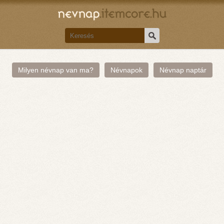
Milyen névnap van ma?
Névnapok
Névnap naptár