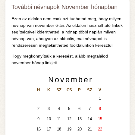
További névnapok November hónapban
Ezen az oldalon nem csak azt tudhatod meg, hogy milyen
névnap van november 6-án. Az oldalon használható linkek
segítségével kiderítheted, a hónap többi napján milyen
névnap van, ahogyan az aktuális, mai névnapot is
rendszeresen megtekintheted főoldalunkon keresztül.
Hogy megkönnyítsük a keresést, alább megtalálod
november hónap linkjeit.
November
H
K
SZ
CS
P
SZ
V
1
2
3
4
5
6
7
8
9
10
11
12
13
14
15
16
17
18
19
20
21
22