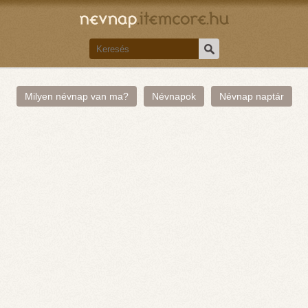
Milyen névnap van ma?
Névnapok
Névnap naptár